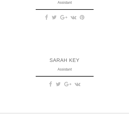
Assistant
Duis autem vel eum iriure dolor in
hendrerit in vulputate velit esse
SARAH KEY
molestie consequat, vel illum dolore.
Assistant