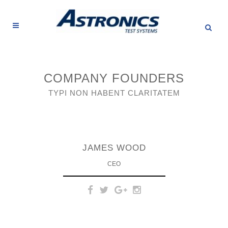
COMPANY FOUNDERS
TYPI NON HABENT CLARITATEM
Claritas est etiam processus
dynamicus, qui sequitur mutationem
JAMES WOOD
consuetudium lectorum. Mirum est
notare quam littera gothica, quam
CEO
nunc putamus parum claram,
anteposuerit litterarum formas
humanitatis per seacula quarta
decima et quinta.