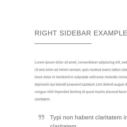
RIGHT SIDEBAR EXAMPL
Lorem ipsum dolor sit amet, consectetuer adipiscing elit, s
Ut wisi enim ad minim veniam, quis nostrud exerci tation ul
iriure dolor in hendrerit in vulputate velit esse molestie cons
dignissim qui blandit praesent luptatum zzril delenit augue d
congue nihil imperdiet doming id quod mazim placerat facer p
claritatem.
Typi non habent claritatem in
claritatem.