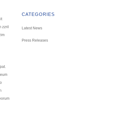
CATEGORIES
it
 zzril
Latest News
zim
Press Releases
pat.
l eum
io
n
 eorum