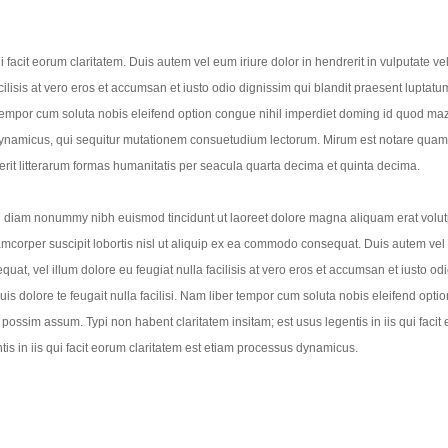
i facit eorum claritatem. Duis autem vel eum iriure dolor in hendrerit in vulputate vel
ilisis at vero eros et accumsan et iusto odio dignissim qui blandit praesent luptatum
er tempor cum soluta nobis eleifend option congue nihil imperdiet doming id quod ma
 dynamicus, qui sequitur mutationem consuetudium lectorum. Mirum est notare quam
rit litterarum formas humanitatis per seacula quarta decima et quinta decima.
ed diam nonummy nibh euismod tincidunt ut laoreet dolore magna aliquam erat volut
lamcorper suscipit lobortis nisl ut aliquip ex ea commodo consequat. Duis autem ve
equat, vel illum dolore eu feugiat nulla facilisis at vero eros et accumsan et iusto od
uis dolore te feugait nulla facilisi. Nam liber tempor cum soluta nobis eleifend optio
ossim assum. Typi non habent claritatem insitam; est usus legentis in iis qui facit
ntis in iis qui facit eorum claritatem est etiam processus dynamicus.