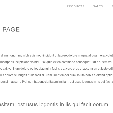
PRODUCTS
SALES
E PAGE
ed diam nonummy nibh euismod tincidunt ut laoreet dolore magna aliquam erat volut
lamcorper suscipit lobortis nisl ut aliquip ex ea commodo consequat. Duis autem ve
equat, vel illum dolore eu feugiat nulla facilisis at vero eros et accumsan et iusto od
uis dolore te feugait nulla facilisi. Nam liber tempor cum soluta nobis eleifend optio
ossim assum. Typi non habent claritatem insitam; est usus legentis in iis qui facit
sitam; est usus legentis in iis qui facit eorum