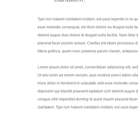
Typi non habent claritatem insitam; est usus legentis in iis qu
esse molestie consequat, vel illum dolore eu feugiat nulla fac
delenit augue duis dolore te feugait nulla facilisi. Nam lib
placerat facer possim assum. Claritas est etiam processus
littera gothica, quam nunc putamus parum claram, anteposue
Lorem ipsum dolor sit amet, consectetuer adipiscing elit, s
Ut wisi enim ad minim veniam, quis nostrud exerci tation ul
iriure dolor in hendrerit in vulputate velit esse molestie cons
dignissim qui blandit praesent luptatum zzril delenit augue d
congue nihil imperdiet doming id quod mazim placerat facer p
claritatem. Typi non habent claritatem insitam; est usus lege