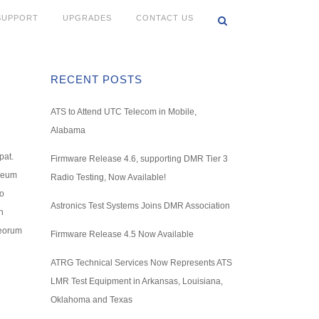
SUPPORT
UPGRADES
CONTACT US
RECENT POSTS
ATS to Attend UTC Telecom in Mobile,
Alabama
pat.
Firmware Release 4.6, supporting DMR Tier 3
l eum
Radio Testing, Now Available!
io
Astronics Test Systems Joins DMR Association
n
 eorum
Firmware Release 4.5 Now Available
ATRG Technical Services Now Represents ATS
LMR Test Equipment in Arkansas, Louisiana,
Oklahoma and Texas